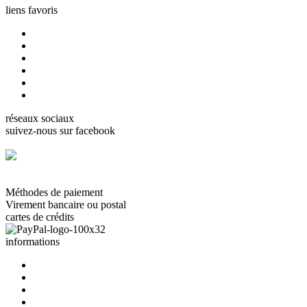
liens favoris
accueil
cartes Gorjuss
cartes Boissonnard
cartes Misstigri
cartes Rutsaert
cartes Rond de lune
réseaux sociaux
suivez-nous sur facebook
facebook.com/carterie.ch
Méthodes de paiement
Virement bancaire ou postal
cartes de crédits
informations
à propos de nous
nous contacter
termes et conditions
politique de confidentalité