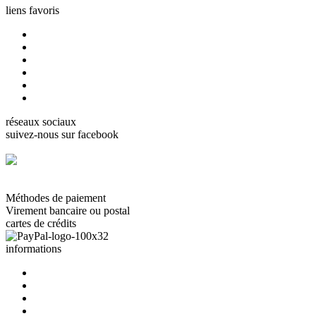
liens favoris
accueil
cartes Gorjuss
cartes Boissonnard
cartes Misstigri
cartes Rutsaert
cartes Rond de lune
réseaux sociaux
suivez-nous sur facebook
facebook.com/carterie.ch
Méthodes de paiement
Virement bancaire ou postal
cartes de crédits
informations
à propos de nous
nous contacter
termes et conditions
politique de confidentalité