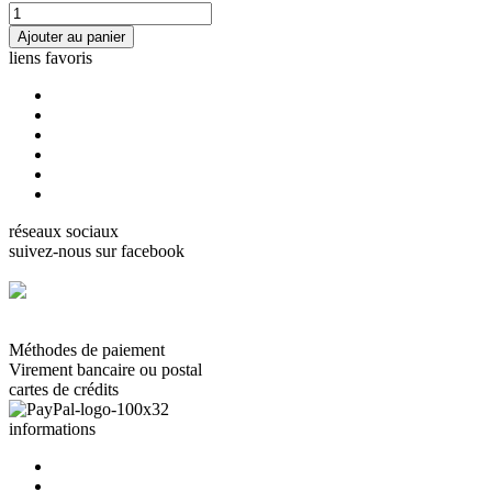
liens favoris
accueil
cartes Gorjuss
cartes Boissonnard
cartes Misstigri
cartes Rutsaert
cartes Rond de lune
réseaux sociaux
suivez-nous sur facebook
facebook.com/carterie.ch
Méthodes de paiement
Virement bancaire ou postal
cartes de crédits
informations
à propos de nous
nous contacter